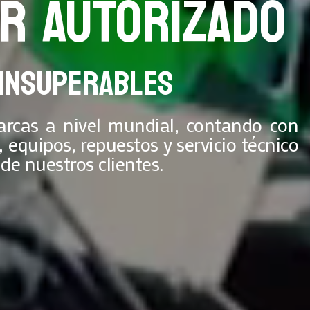
OR AUTORIZADO
 INSUPERABLES
rcas a nivel mundial, contando con
equipos, repuestos y servicio técnico
de nuestros clientes.