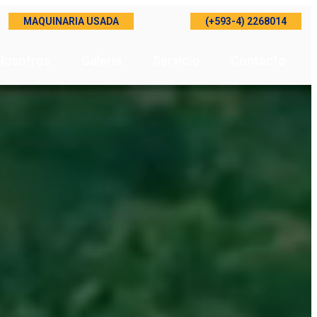
MAQUINARIA USADA
(+593-4) 2268014
Nosotros
Galeria
Servicio
Contacto