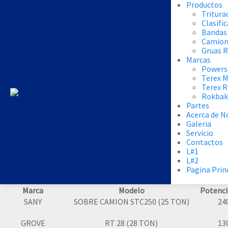
Productos
Tritura
Clasifi
Bandas
Camion
Gruas 
Marcas
Powers
Terex 
Terex 
Rokbak
Partes
Acerca de N
Galeria
Servicio
Contactos
L#1
L#2
Pagina Prin
Marca
Modelo
Potenci
SANY
SOBRE CAMION STC250 (25 TON)
24
GROVE
RT 28 (28 TON)
13