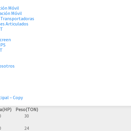
ción Móvil
cación Móvil
 Transportadoras
es Articulados
RT
creen
MPS
RT
osotros
cipal – Copy
a(HP)
Peso(TON)
0
30
0
24