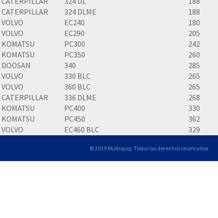
CATERPILLAR
324 DL
188
CATERPILLAR
324 DLME
188
VOLVO
EC240
180
VOLVO
EC290
205
KOMATSU
PC300
242
KOMATSU
PC350
260
DOOSAN
340
285
VOLVO
330 BLC
265
VOLVO
360 BLC
265
CATERPILLAR
336 DLME
268
KOMATSU
PC400
330
KOMATSU
PC450
362
VOLVO
EC460 BLC
329
© 2019 Multiquip, Todos los derechos reservados