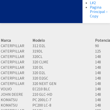
L#2
Pagina
Principal –
Copy
Marca
Modelo
Potenci
CATERPILLAR
312 D2L
90
CATERPILLAR
319DL
125
CATERPILLAR
320CL
148
CATERPILLAR
320 CLME
148
CATERPILLAR
320 DL
148
CATERPILLAR
320 D2L
148
CATERPILLAR
320 D2GC
148
CATERPILLAR
320 NEXT GEN
148
VOLVO
EC210 BLC
148
JOHN DEERE
210 GLC-HD
148
KOMATSU
PC 200LC-7
148
KOMATSU
PC200 LC-8
148